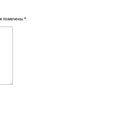
ля помечены
*