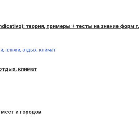
dicativo): теория, примеры + тесты на знание форм г
отдых, климат
 мест и городов