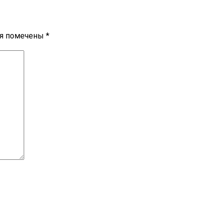
ля помечены
*