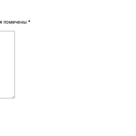
ля помечены
*