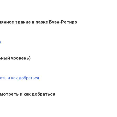
янное здание в парке Буэн-Ретиро
льный уровень)
смотреть и как добраться