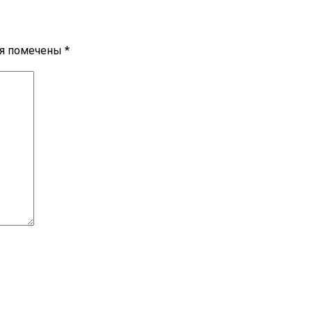
ля помечены
*