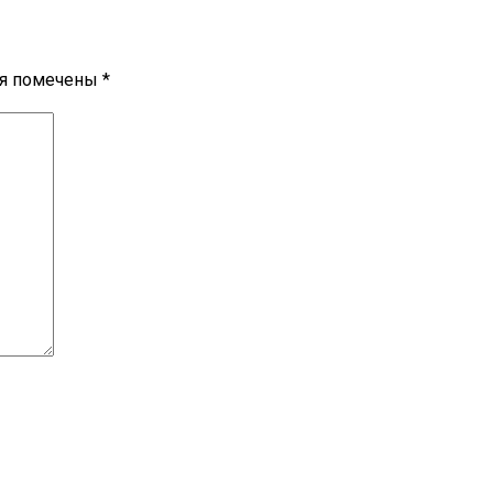
ля помечены
*