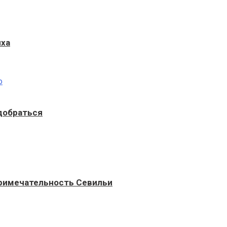
ыха
 добраться
примечательность Севильи