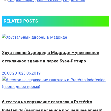
Кафедральн
собор
Картахены
RELATED POSTS
Хрустальный дворец в Мадриде – уникальное
стеклянное здание в парке Буэн-Ретиро
20.08.2018
23.06.2019
6 тестов на спряжение глаголов в Pretérito
Indefenido (неопределенное прошедшее время)