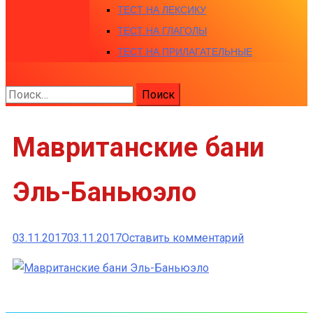
ТЕСТ НА ЛЕКСИКУ
ТЕСТ НА ГЛАГОЛЫ
ТЕСТ НА ПРИЛАГАТЕЛЬНЫЕ
Найти:
Мавританские бани
Эль-Баньюэло
к
03.11.2017
03.11.2017
Оставить комментарий
Мавритански
бани
Эль-
Баньюэло