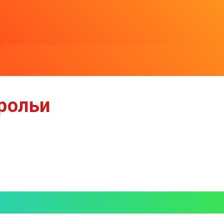
рольи