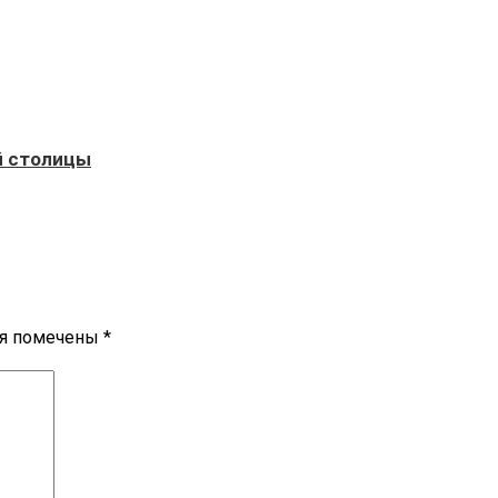
й столицы
ля помечены
*