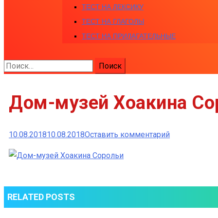
ТЕСТ НА ЛЕКСИКУ
ТЕСТ НА ГЛАГОЛЫ
ТЕСТ НА ПРИЛАГАТЕЛЬНЫЕ
Найти:
Дом-музей Хоакина Со
к
10.08.2018
10.08.2018
Оставить комментарий
Дом-
музей
Хоакина
Сорольи
RELATED POSTS