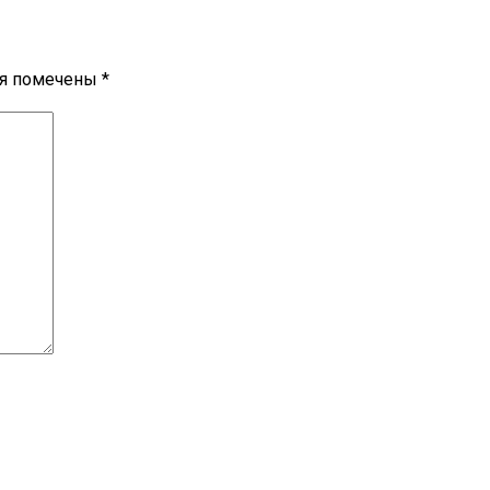
ля помечены
*