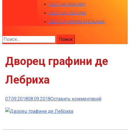
ТЕСТ НА ЛЕКСИКУ
ТЕСТ НА ГЛАГОЛЫ
ТЕСТ НА ПРИЛАГАТЕЛЬНЫЕ
Найти:
Дворец графини де
Лебриха
к
07.09.2018
08.09.2018
Оставить комментарий
Дворец
графини
де
Лебриха