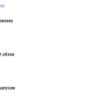
оверку
+ обзор
далусии