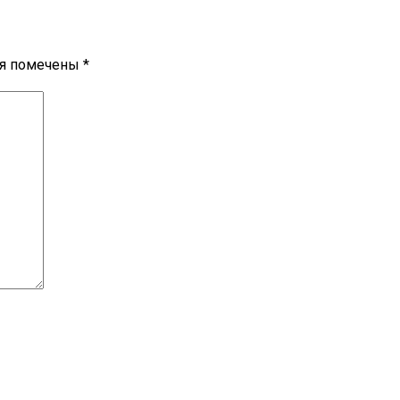
ля помечены
*