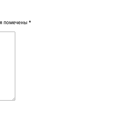
ля помечены
*