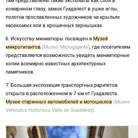
Там представлены такие экспонаты как слон в
комарином глазу, замок Гуадалест в ушке иглы,
полотна прославленных художников на крыльях
насекомых или в крошечных зернышках.
6. Искусству миниатюры посвящен и
Музей
микрогигантов
(Museo Microgigante)
, где посетителям
представляется возможность увидеть миниатюрные
копии всемирно известных архитектурных
памятников.
7. Большая экспозиция транспортных раритетов
открыта в расположенном в 7 км от Гуадалеста
Музее старинных автомобилей и мотоциклов
(Museo
Vehículos Históricos Valle de Guadalest)
.