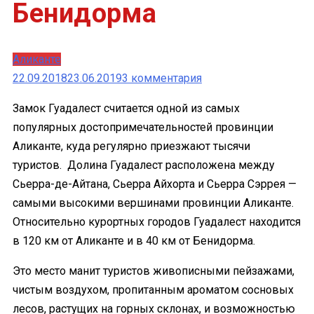
Бенидорма
Аликанте
к
22.09.2018
23.06.2019
3 комментария
записи
Замок Гуадалест считается одной из самых
Гуадалест
популярных достопримечательностей провинции
–
Аликанте, куда регулярно приезжают тысячи
великолепный
туристов. Долина Гуадалест расположена между
средневековый
Сьерра-де-Айтана, Сьерра Айхорта и Сьерра Сэррея —
замок
самыми высокими вершинами провинции Аликанте.
в
Относительно курортных городов Гуадалест находится
окрестностях
в 120 км от Аликанте и в 40 км от Бенидорма.
Бенидорма
Это место манит туристов живописными пейзажами,
чистым воздухом, пропитанным ароматом сосновых
лесов, растущих на горных склонах, и возможностью