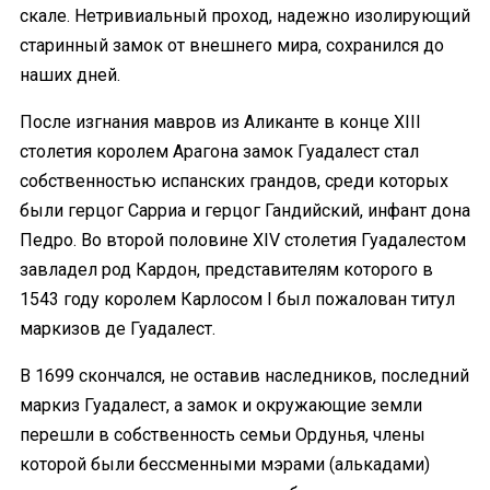
скале. Нетривиальный проход, надежно изолирующий
старинный замок от внешнего мира, сохранился до
наших дней.
После изгнания мавров из Аликанте в конце XIII
столетия королем Арагона замок Гуадалест стал
собственностью испанских грандов, среди которых
были герцог Сарриа и герцог Гандийский, инфант дона
Педро. Во второй половине XIV столетия Гуадалестом
завладел род Кардон, представителям которого в
1543 году королем Карлосом I был пожалован титул
маркизов де Гуадалест.
В 1699 скончался, не оставив наследников, последний
маркиз Гуадалест, а замок и окружающие земли
перешли в собственность семьи Ордунья, члены
которой были бессменными мэрами (алькадами)