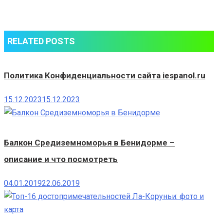
hipster
modern
man
RELATED POSTS
working
home
using
Политика Конфиденциальности сайта iespanol.ru
laptop
15.12.2023
15.12.2023
Балкон Средиземноморья в Бенидорме –
описание и что посмотреть
04.01.2019
22.06.2019