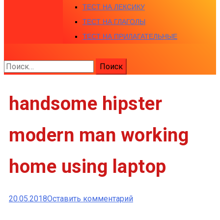
ТЕСТ НА ЛЕКСИКУ
ТЕСТ НА ГЛАГОЛЫ
ТЕСТ НА ПРИЛАГАТЕЛЬНЫЕ
Найти:
handsome hipster
modern man working
home using laptop
к
20.05.2018
Оставить комментарий
handsome