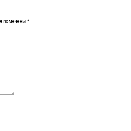
ля помечены
*