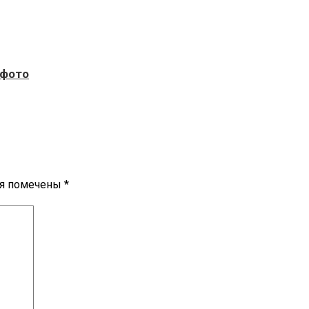
 фото
ля помечены
*