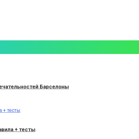
мечательностей Барселоны
авила + тесты