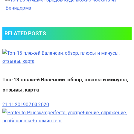
лучших
городов
куда
можно
RELATED POSTS
поехать
из
Бенидорма
Топ-13 пляжей Валенсии: обзор, плюсы и минусы,
отзывы, карта
21.11.2019
07.03.2020