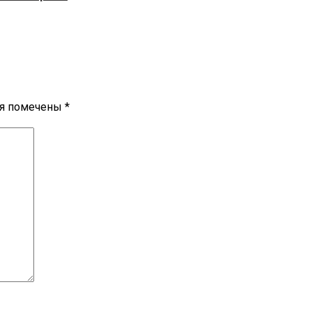
ля помечены
*