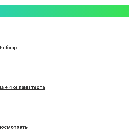
+ обзор
ла + 4 онлайн теста
 посмотреть