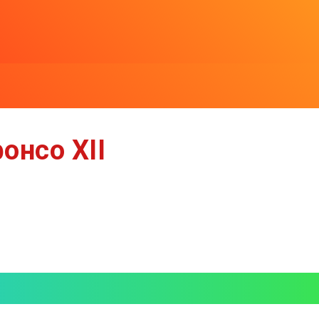
онсо XII