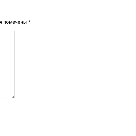
ля помечены
*