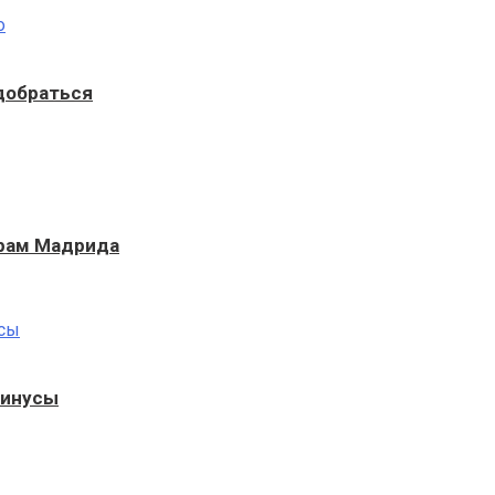
 добраться
храм Мадрида
минусы