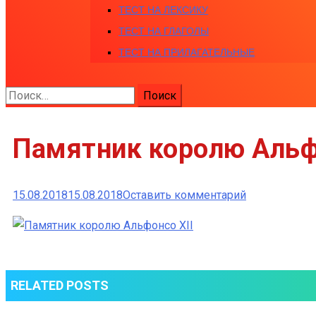
ТЕСТ НА ЛЕКСИКУ
ТЕСТ НА ГЛАГОЛЫ
ТЕСТ НА ПРИЛАГАТЕЛЬНЫЕ
Найти:
Памятник королю Альф
к
15.08.2018
15.08.2018
Оставить комментарий
Памятник
королю
Альфонсо
XII
RELATED POSTS