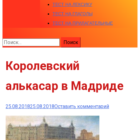
ТЕСТ НА ЛЕКСИКУ
ТЕСТ НА ГЛАГОЛЫ
ТЕСТ НА ПРИЛАГАТЕЛЬНЫЕ
Найти:
Королевский
алькасар в Мадриде
к
25.08.2018
25.08.2018
Оставить комментарий
Королевски
алькасар
в
Мадриде