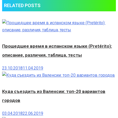
RELATED POSTS
Саламанке
Прошедшее время в испанском языке (Pretérito):
описание, различия, таблица, тесты
23.10.2018
11.04.2019
Куда съездить из Валенсии: топ-20 вариантов
городов
03.04.2018
22.06.2019