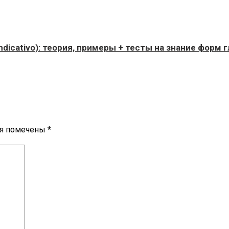
dicativo): теория, примеры + тесты на знание форм г
ля помечены
*