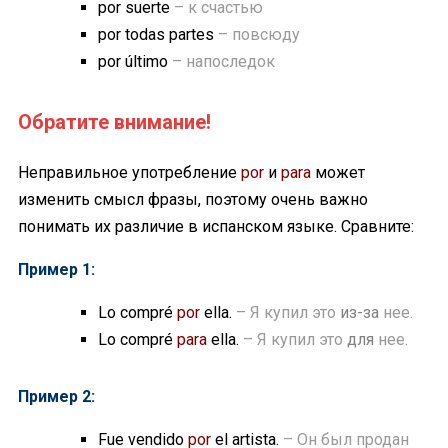
por suerte
– к счастью
por todas partes
– повсюду
por último
– напоследок
Обратите внимание!
Неправильное употребление
por
и
para
может
изменить смысл фразы, поэтому очень важно
понимать их различие в испанском языке. Сравните:
Пример 1:
Lo compré
por
ella.
– Я купил это
из-за
нее.
Lo compré
para
ella.
– Я купил это
для
нее.
Пример 2:
Fue vendido
por
el artista.
– Он был продан