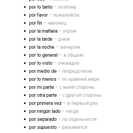
por lo tanto
– поэтому
por favor
– пожалуйста
por fin
– наконец
por la mañana
– утром
por la tarde
– днем
por la noche
— вечером
por lo general
— в общем
por lo visto
– очевидно
por medio de
– посредством
por lo menos
– по крайней мере
por mi parte
– с моей стороны
por otra parte
– с другой стороны
por primera vez
– в первый раз
por ningún lado
– нигде
por separado
– по отдельности
por supuesto
– разумеется