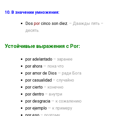
10. В значении умножения:
Dos
por
cinco son diez.
– Дважды пять –
десять.
Устойчивые выражения с Por:
por adelantado
– заранее
por ahora
— пока что
por amor de Dios
— ради Бога
por casualidad
– случайно
por cierto
– конечно
por dentro
– внутри
por desgracia
— к сожалению
por ejemplo
— к примеру
por eso
– поэтому