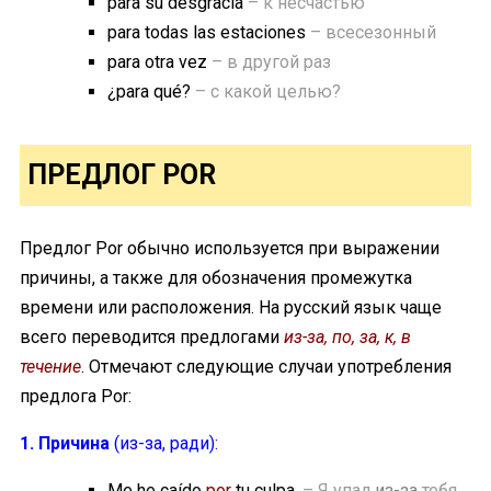
para su desgracia
– к несчастью
para todas las estaciones
– всесезонный
para otra vez
– в другой раз
¿para qué?
– с какой целью?
ПРЕДЛОГ POR
Предлог Por обычно используется при выражении
причины, а также для обозначения промежутка
времени или расположения. На русский язык чаще
всего переводится предлогами
из-за, по, за, к, в
течение
. Отмечают следующие случаи употребления
предлога Por:
1. Причина
(из-за, ради):
Me he caído
por
tu culpa.
– Я упал
из-за
тебя.