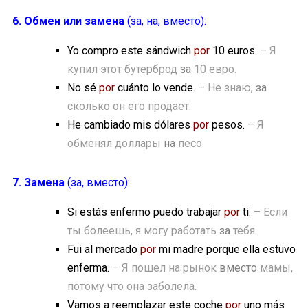
6. Обмен или замена
(за, на, вместо):
Yo compro este sándwich
por
10 euros.
– Я
купил этот бутерброд
за
10 евро.
No sé
por
cuánto lo vende.
– Не знаю,
за
сколько он его продает.
He cambiado mis dólares
por
pesos.
– Я
обменял доллары
на
песо.
7. Замена
(за, вместо):
Si estás enfermo puedo trabajar
por
ti.
– Если
ты болеешь, я могу работать
за
тебя.
Fui al mercado
por
mi madre porque ella estuvo
enferma.
– Я пошел на рынок
вместо
мамы,
потому что она заболела.
Vamos a reemplazar este coche
por
uno más