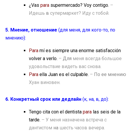
¿Vas
para
supermercado? Voy contigo.
–
Идешь
в
супермаркет? Иду с тобой.
5. Мнение, отношение
(для меня, для кого-то, по
мнению):
Para
mí es siempre una enorme satisfacción
volver a verlo.
–
Для
меня всегда большое
удовольствие видеть вас снова.
Para
ella Juan es el culpable.
–
По ее мнению
Хуан виновен.
6. Конкретный срок или дедлайн
(к, на, в, до):
Tengo cita con el dentista
para
las seis de la
tarde.
– У меня назначена встреча с
дантистом
на
шесть часов вечера.