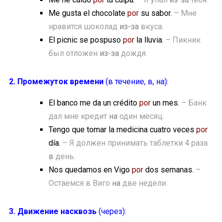
Me gusta el chocolate
por
su sabor.
– Мне
нравится шоколад
из-за
вкуса.
El picnic se pospuso
por
la lluvia.
– Пикник
был отложен
из-за
дождя.
2. Промежуток времени
(в течение, в, на):
El banco me da un crédito
por
un mes.
– Банк
дал мне кредит
на
один месяц.
Tengo que tomar la medicina cuatro veces
por
día.
– Я должен принимать таблетки 4 раза
в
день.
Nos quedamos en Vigo
por
dos semanas.
–
Остаемся в Виго
на
две недели.
3. Движение насквозь
(через):