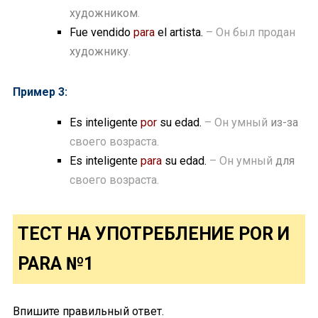
художником
.
Fue vendido
para
el artista.
– Он был продан
художнику
.
Пример 3:
Es inteligente
por
su edad.
– Он умный
из-за
своего возраста.
Es inteligente
para
su edad.
– Он умный
для
своего возраста.
ТЕСТ НА УПОТРЕБЛЕНИЕ POR И
PARA №1
Впишите правильный ответ.