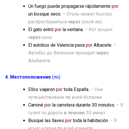
Un fuego puede propagarse rápidamente
por
un bosque seco.
– Огонь может быстро
распространиться
через
сухой лес.
El gato entró
por
la ventana.
– Кот вошел
через
окно.
El autobús de Valencia pasa
por
Albacete.
–
Автобус до Валенсии проходит
через
Альбасете.
4. Местоположение
(по):
Ellos viajaron
por
toda España.
– Они
путешествовали
по
всей Испании.
Caminé
por
la carretera durante 30 minutos.
– Я
гулял по дороге
в течение
30 минут.
Busqué las llaves
por
toda la habitación.
– Я
искал ключи
по
всей комнате.