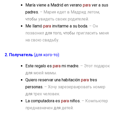
María viene a Madrid en verano
para
ver a sus
padres.
– Мария едет в Мадрид летом,
чтобы
увидеть своих родителей.
Me llamó
para
invitarme a su boda.
– Он
позвонил
для того, чтобы
пригласить меня
на свою свадьбу.
2. Получатель
(для кого-то):
Este regalo es
para
mi madre.
– Этот подарок
для
моей мамы.
Quiero reservar una habitación
para
tres
personas.
– Хочу зарезервировать номер
для
трех человек.
La computadora es
para
niños.
– Компьютер
предназначен
для
детей.