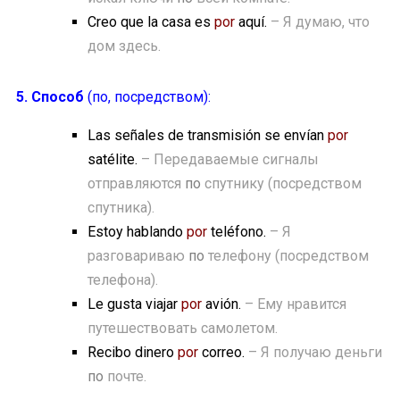
Creo que la casa es
por
aquí.
– Я думаю, что
дом здесь.
5. Способ
(по, посредством):
Las señales de transmisión se envían
por
satélite.
– Передаваемые сигналы
отправляются
по
спутнику (посредством
спутника).
Estoy hablando
por
teléfono.
– Я
разговариваю
по
телефону (посредством
телефона).
Le gusta viajar
por
avión.
– Ему нравится
путешествовать самолетом.
Recibo dinero
por
correo.
– Я получаю деньги
по
почте.