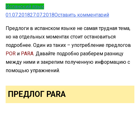
Испанский язык
к
01.07.2018
27.07.2018
Оставить комментарий
Предлоги
Предлоги в испанском языке не самая трудная тема,
Por
но на отдельных моментах стоит остановиться
и
подробнее. Один из таких – употребление предлогов
Para:
POR
и
PARA
. Давайте подробно разберем разницу
отличия,
между ними и закрепим полученную информацию с
особенности
помощью упражнений.
употреблени
+
онлайн
ПРЕДЛОГ PARA
тесты