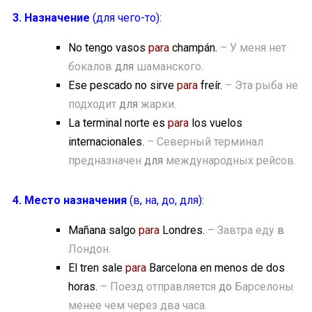
3. Назначение
(
для чего-то):
No tengo vasos
para
champán.
– У меня нет
бокалов
для
шаманского.
Ese pescado no sirve
para
freír.
– Эта рыба не
подходит
для
жарки.
La terminal norte es
para
los vuelos
internacionales.
– Северный терминал
предназначен
для
международных рейсов.
4. Место назначения
(в, на, до, для):
Mañana salgo
para
Londres.
– Завтра еду
в
Лондон.
El tren sale
para
Barcelona en menos de dos
horas.
– Поезд отправляется
до
Барселоны
менее чем через два часа.