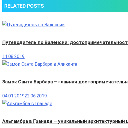
RELATED POSTS
граф
Барселоны,
Осоны,
Жироны
и
Путеводитель по Валенсии: достопримечательности
Сердани
(XII
11.08.2019
век)
Замок Санта Барбара – главная достопримечательн
04.01.2019
22.06.2019
Альгамбра в Гранаде – уникальный архитектурный