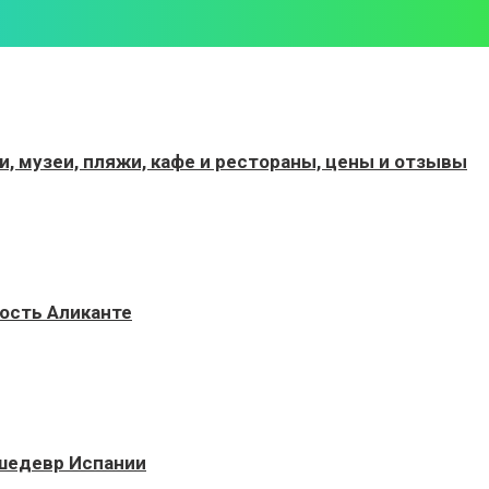
, музеи, пляжи, кафе и рестораны, цены и отзывы
ость Аликанте
 шедевр Испании