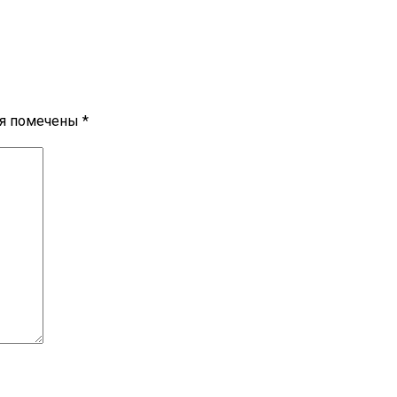
ля помечены
*