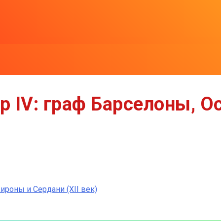
р IV: граф Барселоны, 