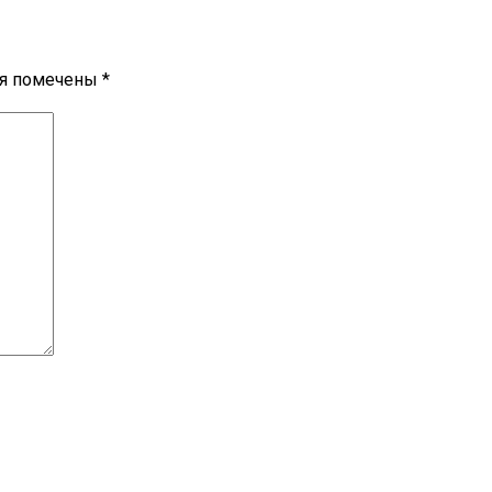
ля помечены
*