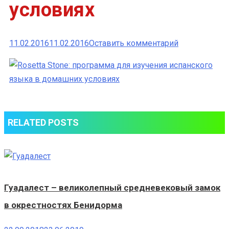
условиях
к
11.02.2016
11.02.2016
Оставить комментарий
Rosetta
Stone:
программа
для
изучения
RELATED POSTS
испанского
языка
в
домашних
условиях
Гуадалест – великолепный средневековый замок
в окрестностях Бенидорма