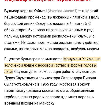
Бульвар короля Хайме I
(Avenida Jaume I)
— широкий
пешеходный променад, выложенный плиткой, вдоль
береговой линии Салоу, выложенный плиткой. С
обеих сторон бульвара тянутся высаженные в ряд
пальмы, между которыми расположены клумбы с
цветами. На всем протяжении расставлены удобные
скамьи, на которых можно посидеть, любуясь морем.
В центре бульвара возвышается
Монумент Хайме I на
золоченой лодке с носовой частью в форме головы
льва
. Скульптурная композиция работы скульптора
Луиса Саумельса и архитектора Сальвадора Риполя
была установлена в 1965 году. Мостовая вокруг
памятника украшена мозаичными изображениями
гербов знатных родов, сопровождавших короля в
военном походе на Майорку.