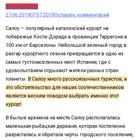
Коста Дорада
к
27.06.2019
07.07.2019
Оставить комментарий
Салоу:
Салоу — популярный каталонский курорт на
достопримеч
побережье Коста-Дорада в провинции Таррагона в
пляжи,
100 км от Барселоны. Небольшой зеленый город в
еда
разгар курортного сезона превращается в одно из
и
самых густонаселенных мест Испании, где с
рестораны
удовольствием отдыхают жители разных стран
планеты.
В Салоу много русскоязычных туристов, и
это обстоятельство для наших соотечественников
является веским поводом выбрать именно этот
курорт.
В былые времена на месте Салоу располагалась
маленькая рыбацкая деревня, которая постепенно
разрасталась и обретала черты городского поселения,