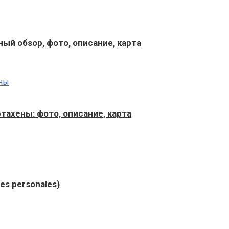
ый обзор, фото, описание, карта
ахены: фото, описание, карта
s personales)