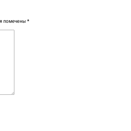
ля помечены
*