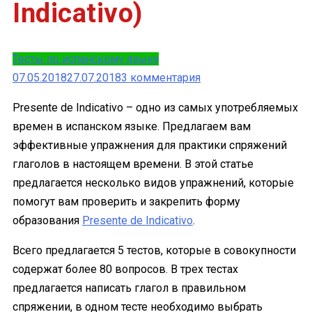
Indicativo)
Тесты по испанскому языку
к
07.05.2018
27.07.2018
3 комментария
записи
Presente de Indicativo – одно из самых употребляемых
5
времен в испанском языке. Предлагаем вам
тестов
эффективные упражнения для практики спряжений
на
глаголов в настоящем времени. В этой статье
спряжение
предлагается несколько видов упражнений, которые
глаголов
помогут вам проверить и закрепить форму
в
образования
Presente de Indicativo
.
настоящем
времени
Всего предлагается 5 тестов, которые в совокупности
(Presente
содержат более 80 вопросов. В трех тестах
de
предлагается написать глагол в правильном
Indicativo)
спряжении, в одном тесте необходимо выбрать