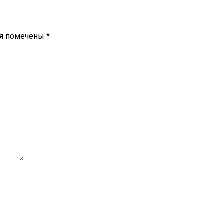
ля помечены
*