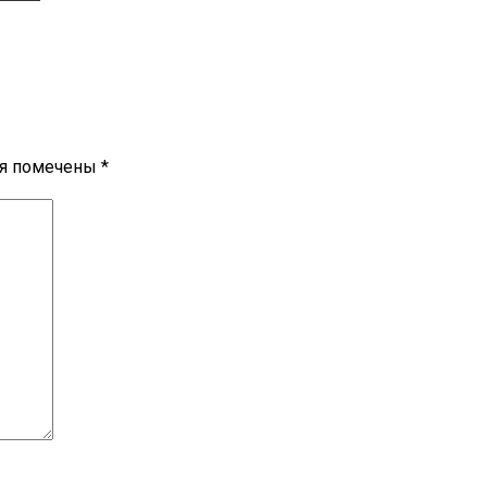
ля помечены
*