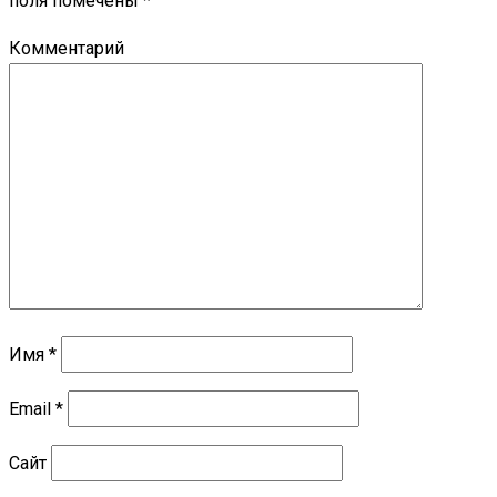
поля помечены
*
Комментарий
Имя
*
Email
*
Сайт