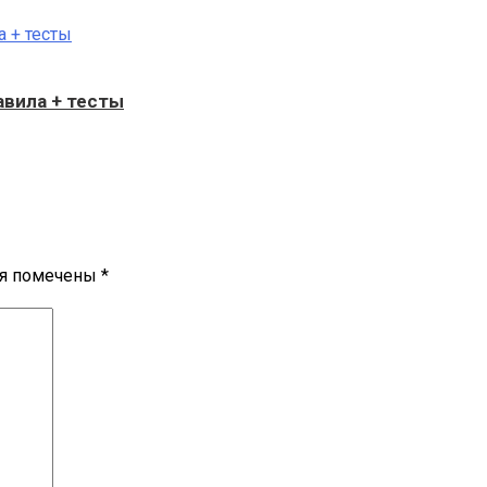
авила + тесты
ля помечены
*