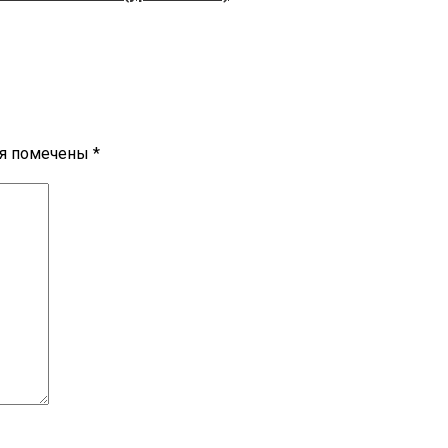
ля помечены
*