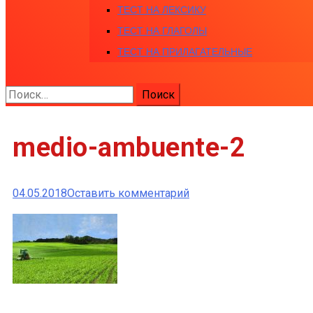
ТЕСТ НА ЛЕКСИКУ
ТЕСТ НА ГЛАГОЛЫ
ТЕСТ НА ПРИЛАГАТЕЛЬНЫЕ
Найти:
medio-ambuente-2
к
04.05.2018
Оставить комментарий
medio-
ambuente-
2