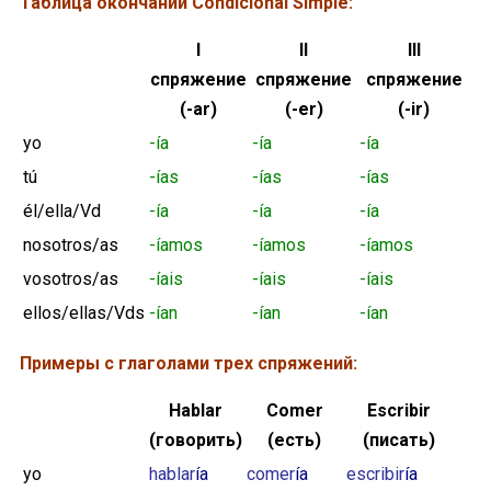
Таблица окончаний Condicional Simple:
I
II
III
спряжение
спряжение
спряжение
(-ar)
(-er)
(-ir)
yo
-ía
-ía
-ía
tú
-ías
-ías
-ías
él/ella/Vd
-ía
-ía
-ía
nosotros/as
-íamos
-íamos
-íamos
vosotros/as
-íais
-íais
-íais
ellos/ellas/Vds
-ían
-ían
-ían
Прим
еры с глаголами трех спряжений:
Hablar
Comer
Escribir
(говорить)
(есть)
(писать)
yo
hablar
ía
comer
ía
escribir
ía