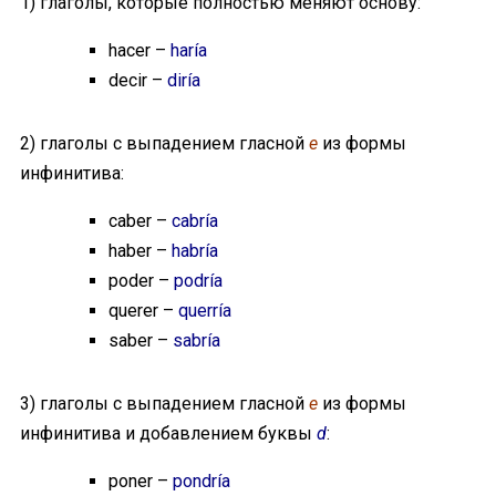
1) глаголы, которые полностью меняют основу:
hacer –
haría
decir –
diría
2) глаголы с выпадением гласной
e
из формы
инфинитива:
caber –
cabría
haber –
habría
poder –
podría
querer –
querría
saber –
sabría
3) глаголы с выпадением гласной
e
из формы
инфинитива и добавлением буквы
d
:
poner –
pondría