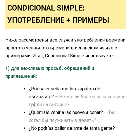
CONDICIONAL SIMPLE:
УПОТРЕБЛЕНИЕ + ПРИМЕРЫ
Ниже рассмотрены все случаи употребления времени
простого условного времени в испанском языке с
примерами. Итак, Condicional Simple используется:
1) для вежливых просьб, обращений и
приглашений:
¿Podría enseñarme los zapatos del
escaparate?
– Не могли бы вы показать мне
туфли на витрине?
¿Querríais venir a las nueve a cenar?
– Ты
хотел бы поужинать в девять?
¿No podrías bailar delante de tanta gente?
–