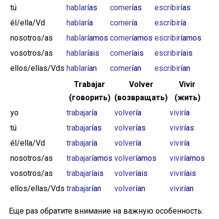
tú
hablar
ías
comer
ías
escribir
ías
él/ella/Vd
hablar
ía
comer
ía
escribir
ía
nosotros/as
hablar
íamos
comer
íamos
escribir
íamos
vosotros/as
hablar
íais
comer
íais
escribir
íais
ellos/ellas/Vds
hablar
ían
comer
ían
escribir
ían
Trabajar
Volver
Vivir
(говорить)
(возвращать)
(жить)
yo
trabajar
ía
volver
ía
vivir
ía
tú
trabajar
ías
volver
ías
vivir
ías
él/ella/Vd
trabajar
ía
volver
ía
vivir
ía
nosotros/as
trabajar
íamos
volver
íamos
vivir
íamos
vosotros/as
trabajar
íais
volver
íais
vivir
íais
ellos/ellas/Vds
trabajar
ían
volver
ían
vivir
ían
Еще раз обратите внимание на важную особенность: