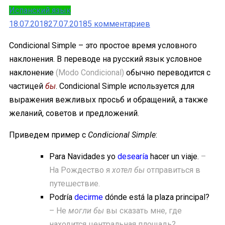
Испанский язык
к
18.07.2018
27.07.2018
5 комментариев
записи
Condicional Simple – это простое время условного
Condicional
наклонения. В переводе на русский язык условное
Simple
наклонение
(Modo Condicional)
обычно переводится с
(простое
частицей
бы
. Condicional Simple используется для
условное
выражения вежливых просьб и обращений, а также
время):
желаний, советов и предложений.
правила
+
Приведем пример с
Condicional Simple
:
4
Para Navidades yo
desearía
hacer un viaje.
–
онлайн
На Рождество я
хотел бы
отправиться в
теста
путешествие.
Podría
decirme
dónde está la plaza principal?
– Не
могли бы
вы сказать мне, где
находится центральная площадь?