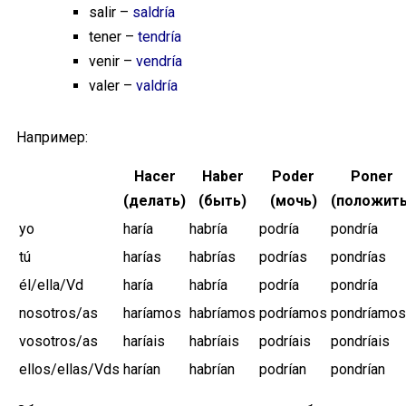
salir –
saldría
tener –
tendría
venir –
vendría
valer –
valdría
Например:
Hacer
Haber
Poder
Poner
(делать)
(быть)
(мочь)
(положить
yo
haría
habría
podría
pondría
tú
harías
habrías
podrías
pondrías
él/ella/Vd
haría
habría
podría
pondría
nosotros/as
haríamos
habríamos
podríamos
pondríamos
vosotros/as
haríais
habríais
podríais
pondríais
ellos/ellas/Vds
harían
habrían
podrían
pondrían