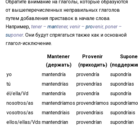
Обратите внимание на глаголы, которые образуются
от вышеперечисленных неправильных глаголов
путем добавления приставок в начале слова.
Например,
tener –
man
tener, venir –
pro
venir, poner –
su
poner
. Они будут спрягаться также как и основной
глагол-исключение.
Mantener
Provenir
Supone
(держать)
(приходить)
(поддержи
yo
mantendría
provendría
supondría
tú
mantendrías
provendrías
supondrías
él/ella/Vd
mantendría
provendría
supondría
nosotros/as
mantendríamos
provendríamos
supondríam
vosotros/as
mantendríais
provendríais
supondríais
ellos/ellas/Vds
mantendrían
provendrían
supondrían