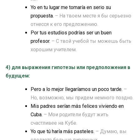
Yo en tu lugar me tomaría en serio su
propuesta.
– На твоем месте я бы серьезно
отнесся к его предложению.
Por tus estudios podrías ser un buen
profesor.
– С твой учебой ты можешь быть
хорошим учителем.
4) для выражения гипотезы или предположения в
будущем:
Pero a lo mejor llegaríamos un poco tarde.
–
Но, возможно, мы придем немного поздно.
Mis padres serían más felices viviendo en
Cuba.
– Мои родители будут жить
счастливее на Кубе.
Yo que tú haría más pasteles.
– Думаю, вы
сделаете больше пирожных.